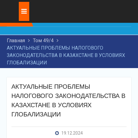
Перейти
Журнал:
ИННОВАЦИОННОЕ
к
РАЗВИТИЕ ТРАНЗИТНЫХ
содержимому
ПЕРЕВОЗОК НА
ЖЕЛЕЗНОДОРОЖНОМ
Главная
Том 49/4
ТРАНСПОРТЕ
АКТУАЛЬНЫЕ ПРОБЛЕМЫ НАЛОГОВОГО
ИССЛЕДОВАНИЕ
ЗАКОНОДАТЕЛЬСТВА В КАЗАХСТАНЕ В УСЛОВИЯХ
СОВРЕМЕННЫХ
ГЛОБАЛИЗАЦИИ
ТЕХНОЛОГИЙ ДЛЯ
НАНЕСЕНИЯ
ИЗНОСОСТОЙКИХ
ПОКРЫТИЙ НА ДЕТАЛЕЙ
АКТУАЛЬНЫЕ ПРОБЛЕМЫ
МАШИН
НАЛОГОВОГО ЗАКОНОДАТЕЛЬСТВА В
ИСКУССТВЕННЫЙ
ИНТЕЛЛЕКТ И
КАЗАХСТАНЕ В УСЛОВИЯХ
ЮРИДИЧЕСКИЕ
ГЛОБАЛИЗАЦИИ
ПРОБЛЕМЫ
19.12.2024