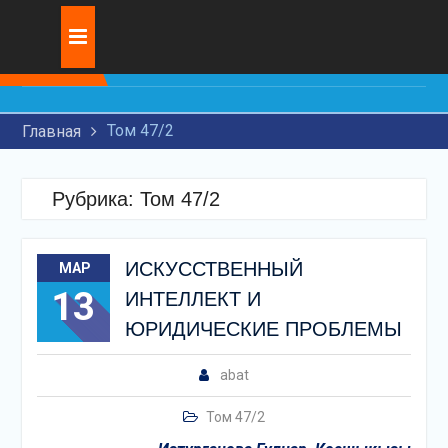
Перейти
Журнал:
ИССЛЕДОВАНИЕ
к
СОВРЕМЕННЫХ
содержимому
ТЕХНОЛОГИЙ ДЛЯ
НАНЕСЕНИЯ
Том 47/2
Главная
ИЗНОСОСТОЙКИХ
ПОКРЫТИЙ НА ДЕТАЛЕЙ
МАШИН
Рубрика:
Том 47/2
ИСКУССТВЕННЫЙ
ИНТЕЛЛЕКТ И
ЮРИДИЧЕСКИЕ
ИСКУССТВЕННЫЙ
МАР
ПРОБЛЕМЫ
13
ИННОВАЦИОННОЕ
ИНТЕЛЛЕКТ И
РАЗВИТИЕ ТРАНЗИТНЫХ
ЮРИДИЧЕСКИЕ ПРОБЛЕМЫ
ПЕРЕВОЗОК НА
ЖЕЛЕЗНОДОРОЖНОМ
abat
ТРАНСПОРТЕ
Том 47/2