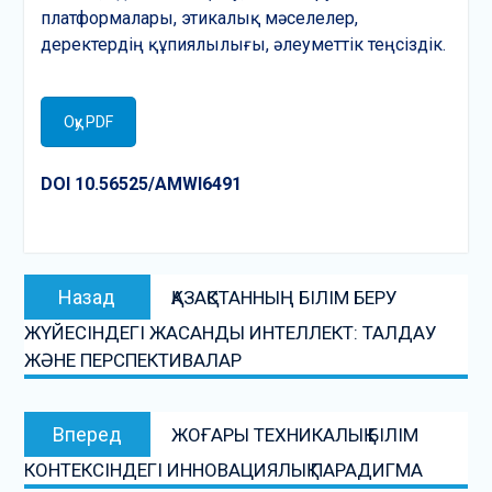
платформалары, этикалық мәселелер,
деректердің құпиялылығы, әлеуметтік теңсіздік.
Оқу PDF
DOI 10.56525/AMWI6491
Post
Предыдущая
Назад
ҚАЗАҚСТАННЫҢ БІЛІМ БЕРУ
navigation
запись:
ЖҮЙЕСІНДЕГІ ЖАСАНДЫ ИНТЕЛЛЕКТ: ТАЛДАУ
ЖӘНЕ ПЕРСПЕКТИВАЛАР
Следующая
Вперед
ЖОҒАРЫ ТЕХНИКАЛЫҚ БІЛІМ
запись:
КОНТЕКСІНДЕГІ ИННОВАЦИЯЛЫҚ ПАРАДИГМА