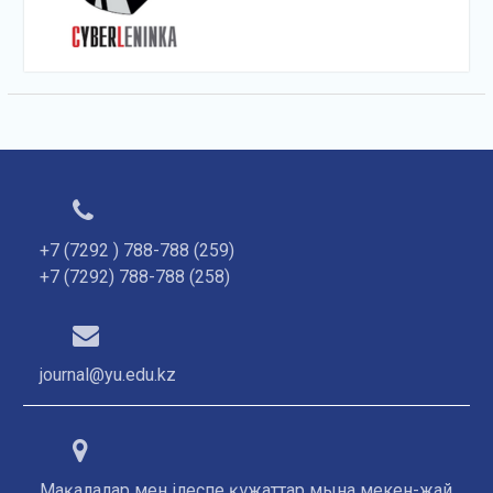
+7 (7292 ) 788-788 (259)
+7 (7292) 788-788 (258)
journal@yu.edu.kz
Мақалалар мен ілеспе құжаттар мына мекен-жай