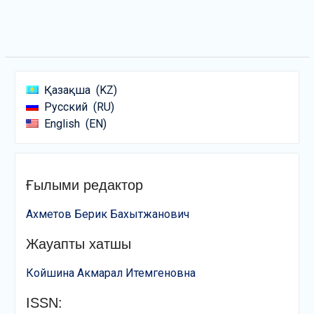
Қазақша
KZ
Русский
RU
English
EN
Ғылыми редактор
Ахметов Берик Бахытжанович
Жауапты хатшы
Койшина Акмарал Итемгеновна
ISSN: