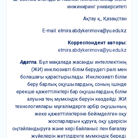
инжиниринг университеті
Ақтау қ., Қазақстан
E-mail: elmira.abdykerimova@yu.edu.kz
Корреспондент авторы:
elmira.abdykerimova@yu.edu.kz
Аңдатпа.
Бұл мақалада жасанды интеллектінің
(ЖИ) инклюзивті білім берудегі рөлі мен
болашағы қарастырылады. Инклюзивті білім
беру барлық оқушылардың, соның ішінде
ерекше қажеттіліктері бар оқушылардың білім
алуына тең мүмкіндік беруін көздейді. ЖИ
технологиялары мұғалімдерге әрбір оқушының
жеке қажеттіліктеріне бейімделген оқу
жоспарларын құруға, оқу үдерісін
оңтайландыруға және кері байланыс пен бағалау
жүйелерін жетілдіруге мүмкіндік береді.