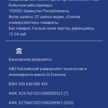
бойынша қабылданады:
130000, Қазақстан Республикасы,
Ақтау қаласы, 32 шағын аудан, «Есенов
университетінің» ғимараты,
Бас ғимарат, Ғылым және зерттеу дирекциясы,
12-04 каб.
Банковские реквизиты:
НАО Каспийский университет технологии и
инжиниринга имени Ш.Есенова.
БИН: 930 640 000 430
ИИК: KZ676010231000005525 (T)
ИИК: KZ766010231000289961 (USD)