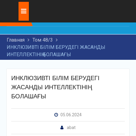
Skip
Журнал:
ТЕМІР ЖОЛ ТРАНЗИТТІК
to
КӨЛІГІНІҢ
content
ИННОВАЦИЯЛЫҚ ДАМУЫ
МАШИНА БӨЛШЕКТЕРІНЕ
Главная
Том 48/3
ТОЗУҒА ТӨЗІМДІ
ИНКЛЮЗИВТІ БІЛІМ БЕРУДЕГІ ЖАСАНДЫ
ЖАБЫНДАРДЫ ЖАҒУҒА
ИНТЕЛЛЕКТІНІҢ БОЛАШАҒЫ
АРНАЛҒАН ЗАМАНАУИ
ТЕХНОЛОГИЯЛАРДЫ
ЗЕРТТЕУ
ЖАСАНДЫ ИНТЕЛЛЕКТ
ИНКЛЮЗИВТІ БІЛІМ БЕРУДЕГІ
ЖӘНЕ ҚҰҚЫҚТЫҚ
ЖАСАНДЫ ИНТЕЛЛЕКТІНІҢ
МӘСЕЛЕЛЕР
БОЛАШАҒЫ
05.06.2024
abat