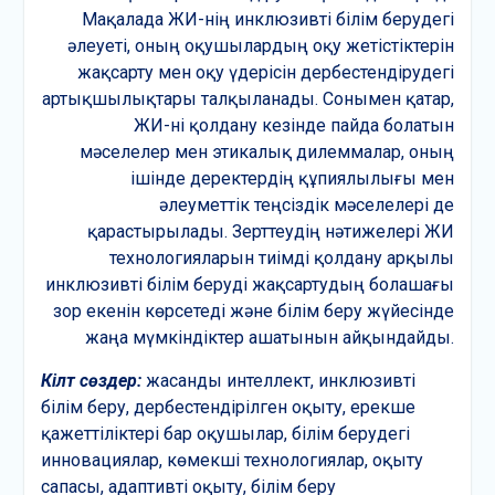
Мақалада ЖИ-нің инклюзивті білім берудегі
әлеуеті, оның оқушылардың оқу жетістіктерін
жақсарту мен оқу үдерісін дербестендірудегі
артықшылықтары талқыланады. Сонымен қатар,
ЖИ-ні қолдану кезінде пайда болатын
мәселелер мен этикалық дилеммалар, оның
ішінде деректердің құпиялылығы мен
әлеуметтік теңсіздік мәселелері де
қарастырылады. Зерттеудің нәтижелері ЖИ
технологияларын тиімді қолдану арқылы
инклюзивті білім беруді жақсартудың болашағы
зор екенін көрсетеді және білім беру жүйесінде
жаңа мүмкіндіктер ашатынын айқындайды.
Кілт сөздер:
жасанды интеллект, инклюзивті
білім беру, дербестендірілген оқыту, ерекше
қажеттіліктері бар оқушылар, білім берудегі
инновациялар, көмекші технологиялар, оқыту
сапасы, адаптивті оқыту, білім беру