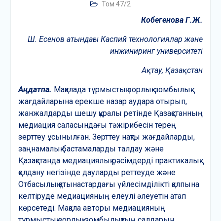
Том 47/2
Кобегенова Г.Ж.
Ш.
Есенов атындағы Каспий технологиялар және
инжиниринг университеті
Ақтау, Қазақстан
А
ңдатпа
.
Мақалада тұрмыстық зорлық-зомбылық
жағдайларына ерекше назар аудара отырып,
жанжалдарды шешу құралы ретінде Қазақстанның
медиация саласындағы тәжірибесін терең
зерттеу ұсынылған. Зерттеу нақты жағдайларды,
заңнамалық бастамаларды талдау және
Қазақстанда медиациялық рәсімдерді практикалық
қолдану негізінде дауларды реттеуде және
Отбасылық қатынастардағы үйлесімділікті қалпына
келтіруде медиацияның елеулі әлеуетін атап
көрсетеді. Мақала авторы медиацияның
тұрмыстық зорлық-зомбылықтың салдарын