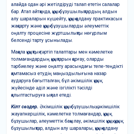
алайда одан әрі жетілдіруді талап ететін салалар
бар. Атап айтқанда, құқық бұзушылықтардың алдын
алу шараларын күшейту, құқық қолдану практикасын
жақсарту және құқық бұзушыларды әлеуметтік
оңалту процесіне жұртшылықты неғұрлым
белсенді тарту ұсынылады.
Мақала құқықтық тәртіп талаптары мен кәмелетке
толмағандардың құқықтарын қорғау, оларды
тәрбиелеу және оңалту арасындағы тепе-теңдікті
қамтамасыз етудің маңыздылығына назар
аударуға бағытталған, бұл әкімшілік құқық
жүйесінде әділ және ізгілікті тәсілді
қалыптастыруға ықпал етеді.
Кілт сөздер.
Әкімшілік құқық бұзушылық, әкімшілік
жауапкершілік, кәмелетке толмағандар, құқық
бұзушылар, әлеуметтік бақылау, әкімшілік құқық, құқық
бұзушылықтар, алдын алу шаралары, құқық қолдану