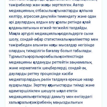
тәжірибелер жан-жақты зерттелген. Автор
медиацияның отбасылық қатынастарды қалпына
келтіру, агрессия деңгейін төмендету және одан
әрі даулардың алдын алу құралы ретінде қалай
қолданылатынын егжей-тегжейлі талдайды.
Мақала әртүрлі медиациялық модельдерге сыни
шолу, сондай-ақ бар статистикалық мәліметтер мен
тәжірибеден алынған нақты мысалдар негізінде
олардың тиімділігін бағалау болып табылады.
Тұрмыстық зорлық-зомбылық контекстінде
медиацияны қолдануды реттейтін заңнамалық
және нормативтік шеңберлерді, сондай-ақ
дауларды реттеу процесінде кәсіби
медиаторлардың рөлін талдауға ерекше назар
аударылады. Зерттеу қақтығыстарды тиімді және
адамгершілікпен шешуге ықпал ететін
медиациялық тетіктерді дамыту мен енгізудегі
халықаралық тәжірибенің маңыздылығын