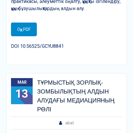
практикасы, әлеуметтік оңалту, құқықты ізгілендіру,
құқық бұзушылықтардың алдын алу.
Оқу PDF
DOI 10.56525/GCYU8841
ТҰРМЫСТЫҚ ЗОРЛЫҚ-
MAR
13
ЗОМБЫЛЫҚТЫҢ АЛДЫН
АЛУДАҒЫ МЕДИАЦИЯНЫҢ
РӨЛІ
abat