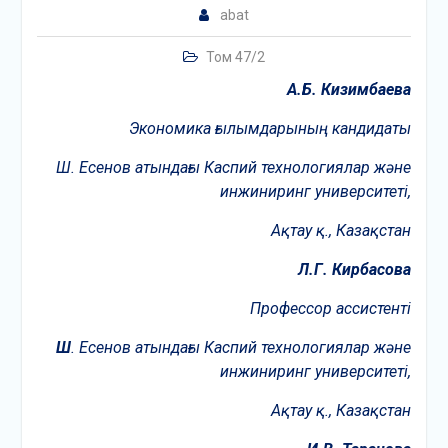
abat
Том 47/2
А.
Б. К
изимбаева
Экономика ғылымдарының кандидаты
Ш. Есенов атындағы Каспий технологиялар және
инжиниринг университеті,
Ақтау қ., Казақстан
Л.
Г. К
ирбасова
Профессор ассистенті
Ш
. Есенов атындағы Каспий технологиялар және
инжиниринг университеті,
Ақтау қ., Казақстан