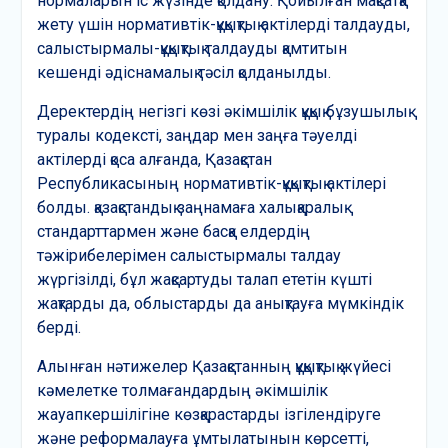
нормаларын іс жүзінде қолдану. Қойылған мақсатқа
жету үшін нормативтік-құқықтық актілерді талдауды,
салыстырмалы-құқықтық талдауды қамтитын
кешенді әдіснамалық тәсіл қолданылды.
Деректердің негізгі көзі әкімшілік құқық бұзушылық
туралы кодексті, заңдар мен заңға тәуелді
актілерді қоса алғанда, Қазақстан
Республикасының нормативтік-құқықтық актілері
болды. қазақстандық заңнамаға халықаралық
стандарттармен және басқа елдердің
тәжірибелерімен салыстырмалы талдау
жүргізілді, бұл жақсартуды талап ететін күшті
жақтарды да, облыстарды да анықтауға мүмкіндік
берді.
Алынған нәтижелер Қазақстанның құқықтық жүйесі
кәмелетке толмағандардың әкімшілік
жауапкершілігіне көзқарастарды ізгілендіруге
және реформалауға ұмтылатынын көрсетті,