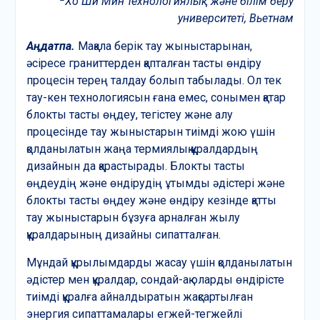
Хо Ши Мин технологиялық және білім беру
университеті, Вьетнам
Аңдатпа.
Мақала берік тау жыныстарынан,
әсіресе граниттерден қапталған тасты өндіру
процесін терең талдау болып табылады. Ол тек
тау-кен технологиясын ғана емес, сонымен қатар
блокты тасты өңдеу, тегістеу және алу
процесінде тау жыныстарын тиімді жою үшін
қолданылатын жаңа термиялық құралдардың
дизайнын да қарастырады. Блокты тасты
өңдеудің және өндірудің ұтымды әдістері және
блокты тасты өңдеу және өндіру кезінде қатты
тау жыныстарын бұзуға арналған жылу
құралдарының дизайны сипатталған.
Мұндай құрылымдарды жасау үшін қолданылатын
әдістер мен құралдар, сондай-ақ оларды өндірісте
тиімді құралға айналдыратын жақсартылған
энергия сипаттамалары егжей-тегжейлі