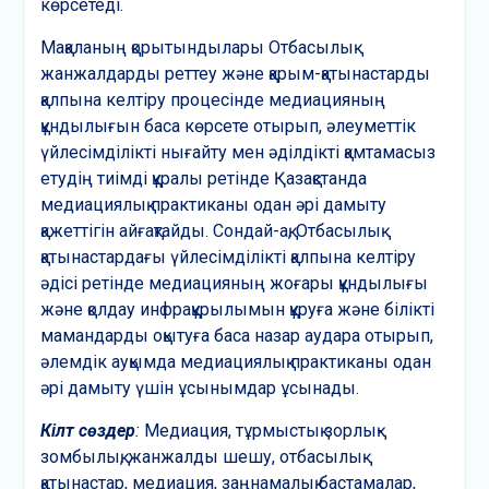
көрсетеді.
Мақаланың қорытындылары Отбасылық
жанжалдарды реттеу және қарым-қатынастарды
қалпына келтіру процесінде медиацияның
құндылығын баса көрсете отырып, әлеуметтік
үйлесімділікті нығайту мен әділдікті қамтамасыз
етудің тиімді құралы ретінде Қазақстанда
медиациялық практиканы одан әрі дамыту
қажеттігін айғақтайды. Сондай-ақ, Отбасылық
қатынастардағы үйлесімділікті қалпына келтіру
әдісі ретінде медиацияның жоғары құндылығы
және қолдау инфрақұрылымын құруға және білікті
мамандарды оқытуға баса назар аудара отырып,
әлемдік ауқымда медиациялық практиканы одан
әрі дамыту үшін ұсынымдар ұсынады.
Кілт сөздер
:
Медиация, тұрмыстық зорлық-
зомбылық, жанжалды шешу, отбасылық
қатынастар, медиация, заңнамалық бастамалар,