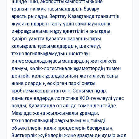
ішінде ішкі, экспорттық-импорттық және
транзиттік жүк тасымалдарын басқару
қарастырылады. Зерттеу Қазақстанда транзиттік
жүк ағындарын тарту үшін заманауи көлік
инфрақұрылымын құру қажеттілігін анықтады.
Қазіргі уақытта Қазақстан сарапшылары
халықаралық тасымалдардың шектелуі,
технологиялық дамудың шектелуі,
интермодальдық тасымалдардың жеткіліксіз
дамуы, көлік-логистикалық қызметтердің төмен
деңгейі, көлік құралдарының жеткіліксіз саны
және олардың ескірген паркі сияқты
проблемаларды атап өтті. Сонымен қатар,
дамыған елдерде логистика ЖІӨ-ге елеулі үлес
қосады, Қазақстанда ол әлі де төмен деңгейде.
Мақалада жаңа жылжымалы құрамды,
технологиялық инфрақұрылымның тиімді
объектілерін, көлік процестерін басқарудың
Зияткерлік жүйелерін және қазақстандық темір жол