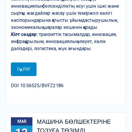
инновациялық белсенділіктің өсуі үшін ішкі және
сыртқы жағдайлар жасау үшін теміржол көлігі
кәсіпорындарына қатысты ұйымдастырушылық-
экономикалық шаралар кешенін қарады.
Кілт
сөздер:
транзиттік тасымалдар, инновация,
инфрақұрылым, инновациялық әлеует, көлік
дәліздері, логистика, жүк ағындары.
Оқу PDF
DOI 10.56525/BVFZ2186
МАШИНА БӨЛШЕКТЕРІНЕ
MAR
ТОЗУҒА ТӨЗІМДІ