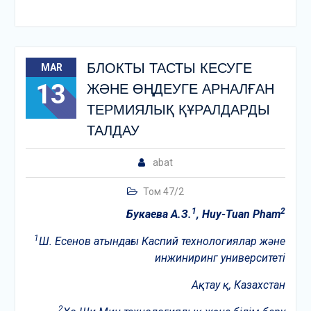
БЛОКТЫ ТАСТЫ КЕСУГЕ
MAR
13
ЖӘНЕ ӨҢДЕУГЕ АРНАЛҒАН
ТЕРМИЯЛЫҚ ҚҰРАЛДАРДЫ
ТАЛДАУ
abat
Том 47/2
1
2
Букаева А.З.
, Huy-Tuan Pham
1
Ш. Есенов атындағы Каспий технологиялар және
инжиниринг университеті
Ақтау қ, Казахстан
2