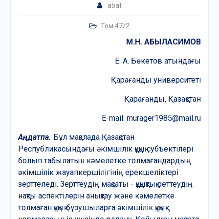
abat
Том 47/2
М.Н. АБЫЛАСИМОВ
Е. А. Бөкетов атындағы
Қарағанды университеті
Қарағанды, Қазақстан
E-mail: murager1985@mail.ru
А
ңдатпа
.
Бұл мақалада Қазақстан
Республикасындағы әкімшілік құқық субъектілері
болып табылатын кәмелетке толмағандардың
әкімшілік жауапкершілігінің ерекшеліктері
зерттеледі. Зерттеудің мақсаты - құқықтық реттеудің
нақты аспектілерін анықтау және кәмелетке
толмаған құқық бұзушыларға әкімшілік құқық