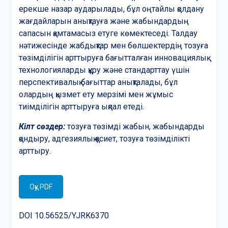
ерекше назар аударылады, бұл оңтайлы қолдану
жағдайларын анықтауға және жабындардың
сапасын қамтамасыз етуге көмектеседі. Талдау
нәтижесінде жабдықтар мен бөлшектердің тозуға
төзімділігін арттыруға бағытталған инновациялық
технологияларды құру және стандарттау үшін
перспективалық бағыттар анықталады, бұл
олардың қызмет ету мерзімі мен жұмыс
тиімділігін арттыруға ықпал етеді.
Кілт сөздер:
тозуға төзімді жабын, жабындарды
қондыру, адгезиялық қасиет, тозуға төзімділікті
арттыру.
Оқу PDF
DOI 10.56525/YJRK6370