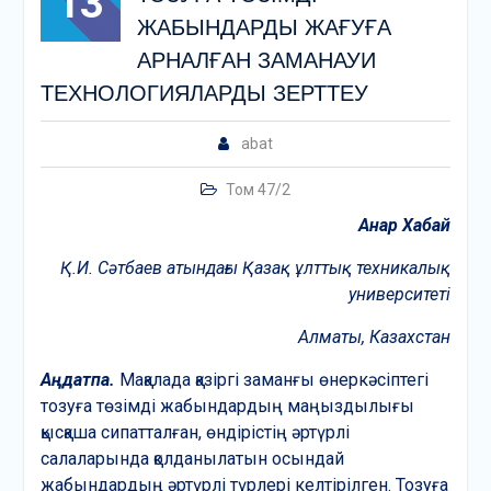
13
ЖАБЫНДАРДЫ ЖАҒУҒА
АРНАЛҒАН ЗАМАНАУИ
ТЕХНОЛОГИЯЛАРДЫ ЗЕРТТЕУ
abat
Том 47/2
Анар Хабай
Қ.И. Сәтбаев атындағы Қазақ ұлттық техникалық
университеті
Алматы, Казахстан
Аңдатпа.
Мақалада қазіргі заманғы өнеркәсіптегі
тозуға төзімді жабындардың маңыздылығы
қысқаша сипатталған, өндірістің әртүрлі
салаларында қолданылатын осындай
жабындардың әртүрлі түрлері келтірілген. Тозуға