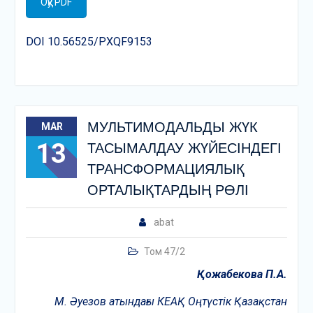
Оқу PDF
DOI 10.56525/PXQF9153
МУЛЬТИМОДАЛЬДЫ ЖҮК
MAR
13
ТАСЫМАЛДАУ ЖҮЙЕСІНДЕГІ
ТРАНСФОРМАЦИЯЛЫҚ
ОРТАЛЫҚТАРДЫҢ РӨЛІ
abat
Том 47/2
Қ
ожабекова
П
.
А
.
М. Әуезов атындағы КЕАҚ Оңтүстік Қазақстан