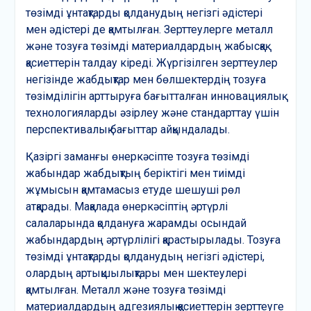
төзімді ұнтақтарды қолданудың негізгі әдістері
мен әдістері де қамтылған. Зерттеулерге металл
және тозуға төзімді материалдардың жабысқақ
қасиеттерін талдау кіреді. Жүргізілген зерттеулер
негізінде жабдықтар мен бөлшектердің тозуға
төзімділігін арттыруға бағытталған инновациялық
технологияларды әзірлеу және стандарттау үшін
перспективалық бағыттар айқындалады.
Қазіргі заманғы өнеркәсіпте тозуға төзімді
жабындар жабдықтың беріктігі мен тиімді
жұмысын қамтамасыз етуде шешуші рөл
атқарады. Мақалада өнеркәсіптің әртүрлі
салаларында қолдануға жарамды осындай
жабындардың әртүрлілігі қарастырылады. Тозуға
төзімді ұнтақтарды қолданудың негізгі әдістері,
олардың артықшылықтары мен шектеулері
қамтылған. Металл және тозуға төзімді
материалдардың адгезиялық қасиеттерін зерттеуге