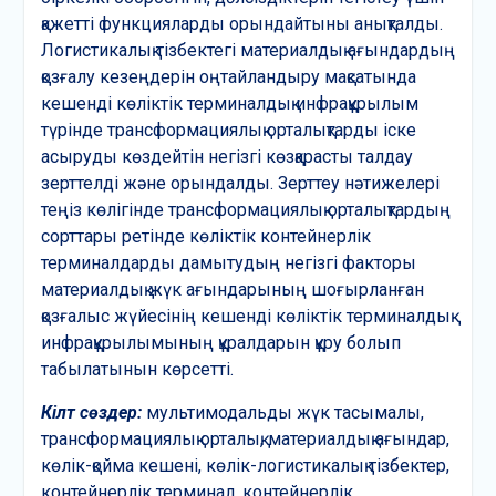
қажетті функцияларды орындайтыны анықталды.
Логистикалық тізбектегі материалдық ағындардың
қозғалу кезеңдерін оңтайландыру мақсатында
кешенді көліктік терминалдық инфрақұрылым
түрінде трансформациялық орталықтарды іске
асыруды көздейтін негізгі көзқарасты талдау
зерттелді және орындалды. Зерттеу нәтижелері
теңіз көлігінде трансформациялық орталықтардың
сорттары ретінде көліктік контейнерлік
терминалдарды дамытудың негізгі факторы
материалдық жүк ағындарының шоғырланған
қозғалыс жүйесінің кешенді көліктік терминалдық
инфрақұрылымының құралдарын құру болып
табылатынын көрсетті.
Кілт сөздер:
мультимодальды жүк тасымалы,
трансформациялық орталық, материалдық ағындар,
көлік-қойма кешені, көлік-логистикалық тізбектер,
контейнерлік терминал, контейнерлік