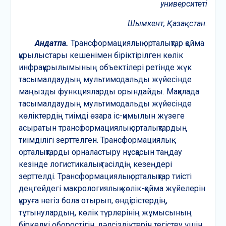
университеті
Шымкент, Қазақстан.
Андатпа.
Трансформациялық орталықтар қойма
құрылыстары кешенімен біріктірілген көлік
инфрақұрылымының объектілері ретінде жүк
тасымалдаудың мультимодальды жүйесінде
маңызды функцияларды орындайды. Мақалада
тасымалдаудың мультимодальды жүйесінде
көліктердің тиімді өзара іс-қимылын жүзеге
асыратын трансформациялық орталықтардың
тиімділігі зерттелген. Трансформациялық
орталықтарды орналастыру нұсқасын таңдау
кезінде логистикалық тәсілдің кезеңдері
зерттелді. Трансформациялық орталықтар тиісті
деңгейдегі макрологиялық көлік-қойма жүйелерін
құруға негіз бола отырып, өндірістердің,
тұтынулардың, көлік түрлерінің жұмысының
біркелкі оборостігін, дәлсіздіктерін тегістеу үшін