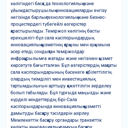
көлігіндегі басқа да технологиялық және
ұйымдастырушылық инновацияларды енгізу
негізінде барлық технологиялық және бизнес-
процестердегі түбегейлі өзгерістер
қарастырылады. Теміржол көлігінің басты
ерекшелігі-бұл сала кәсіпорындардың
инновациялық қызметінің қарқыны мен ауқымына
әсер етеді, сондықтан теміржолдар
инфрақұрылымға жатады және негізінен қызмет
көрсетуге бағытталған. Бұл өзгерістердің мақсаты
сала кәсіпорындарының бәсекеге қабілеттілігін,
олардың тиімділігі мен инвестициялық
тартымдылығын арттыру қажеттілігін зерделеу
болып табылады. Бұл тұрғыда маңызды және
күрделі міндеттердің бірі-Сала
кәсіпорындарында инновациялық қызметті
дамытуды басқару тәсілдерін әзірлеу.
Мемлекеттік басқару органдары транзиттік
көліктің инновациялық дамуын басқару,