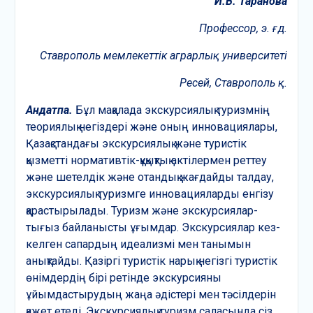
И.В. Таранова
Профессор, э. ғ. д.
Ставрополь мемлекеттік
аграрлық университеті
Ресей, Ставрополь қ.
Андатпа
.
Бұл мақалада экскурсиялық туризмнің
теориялық негіздері және оның инновациялары,
Қазақстандағы экскурсиялық және туристік
қызметті нормативтік-құқықтық актілермен реттеу
және шетелдік және отандық жағдайды талдау,
экскурсиялық туризмге инновацияларды енгізу
қарастырылады. Туризм және экскурсиялар-
тығыз байланысты ұғымдар. Экскурсиялар кез-
келген сапардың идеализмі мен танымын
анықтайды. Қазіргі туристік нарық негізгі туристік
өнімдердің бірі ретінде экскурсияны
ұйымдастырудың жаңа әдістері мен тәсілдерін
қажет етеді. Экскурсиялық туризм саласында сіз