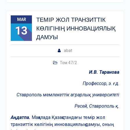
ТЕМІР ЖОЛ ТРАНЗИТТІК
MAR
13
КӨЛІГІНІҢ ИННОВАЦИЯЛЫҚ
ДАМУЫ
abat
Том 47/2
И.В. Таранова
Профессор, э. ғ. д.
Ставрополь мемлекеттік
аграрлық университеті
Ресей, Ставрополь қ.
Аңдатпа.
Мақалада Қазақстандағы темір жол
транзиттік көлігінің инновациялық дамуы, оның