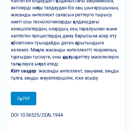
Көптеген елдердегі қолданыстағы заңнамалық
актілерді нақты талдаудан біз заң шығарушының
жасанды интеллект саласын реттеуге тырысу
ниеті осы технологияларды қолданудағы
кемшіліктерден, олардың кең таралуынан және
көптеген процестердің даму барысына әсер ету
қабілетінен туындайды деген қорытындыға
келеміз. Мақала жасанды интеллектті теориялық
тұрғыдан түсінуге, оны құқықтық реттеу мәселелерін
талқылауға ықпал етеді.
Кілт сөздер
:
жасанды интеллект; заңнама; заңды
тұлға; заңды жауапкершілік; іске асыру.
Оқу PDF
DOI 10.56525/ZEAL1944