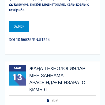
құқықтық жүйе, кәсіби медиаторлар, халықаралық
тәжірибе.
Оқу PDF
DOI 10.56525/RNJI1224
ЖАҢА ТЕХНОЛОГИЯЛАР
MAR
13
МЕН ЗАҢНАМА
АРАСЫНДАҒЫ ӨЗАРА ІС-
ҚИМЫЛ
abat