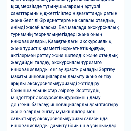
қысқа мерзімде тұтынушылардың әртүрлі
санаттарының қажеттіліктерін қанағаттандыратын
және белгілі бір қасиеттерге ие сапалы отандық
өнімді жасай аласыз. Бұл мақалада экскурсиялық
туризмнің теориялық негіздері және оның
инновациялары, Қазақстандағы экскурсиялық
және туристік қызметті нормативтік-құқықтық
актілермен реттеу және шетелдік және отандық
жағдайды талдау, экскурсиялық туризмге
инновацияларды енгізу қарастырылады.Зерттеу
мақсаты инновацияларды дамыту және енгізу
арқылы экскурсиялық туризмді жетілдіру
бойынша ұсыныстар әзірлеу. Зерттеудің
міндеттері: экскурсиялық туризмнің даму
деңгейін бағалау; инновацияларды қалыптастыру
және оларды енгізу мүмкіндіктерімен
салыстыру; экскурсиялық туризм саласында
инновацияларды дамыту бойынша ұсынымдар