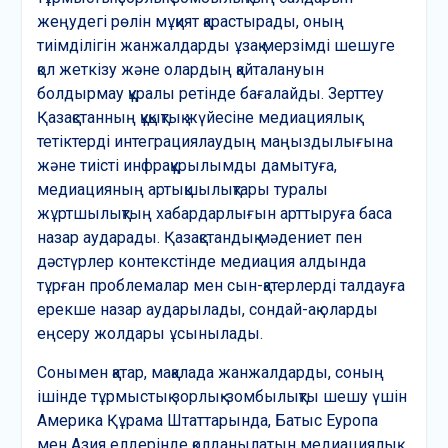
жеңудегі рөлін мұқият қарастырады, оның
тиімділігін жанжалдарды ұзақ мерзімді шешуге
қол жеткізу және олардың қайталануын
болдырмау құралы ретінде бағалайды. Зерттеу
Қазақстанның құқықтық жүйесіне медиациялық
тетіктерді интеграциялаудың маңыздылығына
және тиісті инфрақұрылымды дамытуға,
медиацияның артықшылықтары туралы
жұртшылықтың хабардарлығын арттыруға баса
назар аударады. Қазақстандық мәдениет пен
дәстүрлер контекстінде медиация алдында
тұрған проблемалар мен сын-қатерлерді талдауға
ерекше назар аударылады, сондай-ақ оларды
еңсеру жолдары ұсынылады.
Сонымен қатар, мақалада жанжалдарды, соның
ішінде тұрмыстық зорлық-зомбылықты шешу үшін
Америка Құрама Штаттарында, Батыс Еуропа
мен Азия елдерінде қолданылатын медиациялық