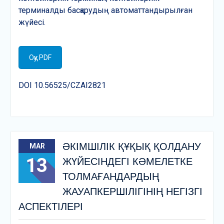
терминалды басқарудың автоматтандырылған
жүйесі.
Оқу PDF
DOI 10.56525/CZAI2821
ӘКІМШІЛІК ҚҰҚЫҚ ҚОЛДАНУ
MAR
13
ЖҮЙЕСІНДЕГІ КӘМЕЛЕТКЕ
ТОЛМАҒАНДАРДЫҢ
ЖАУАПКЕРШІЛІГІНІҢ НЕГІЗГІ
АСПЕКТІЛЕРІ