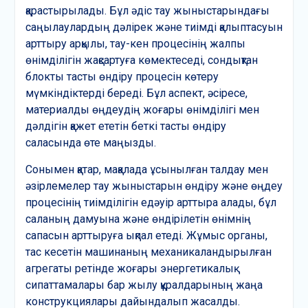
қарастырылады. Бұл әдіс тау жыныстарындағы
саңылаулардың дәлірек және тиімді қалыптасуын
арттыру арқылы, тау-кен процесінің жалпы
өнімділігін жақсартуға көмектеседі, сондықтан
блокты тасты өндіру процесін көтеру
мүмкіндіктерді береді. Бұл аспект, әсіресе,
материалды өңдеудің жоғары өнімділігі мен
дәлдігін қажет ететін беткі тасты өндіру
саласында өте маңызды.
Сонымен қатар, мақалада ұсынылған талдау мен
әзірлемелер тау жыныстарын өндіру және өңдеу
процесінің тиімділігін едәуір арттыра алады, бұл
саланың дамуына және өндірілетін өнімнің
сапасын арттыруға ықпал етеді. Жұмыс органы,
тас кесетін машинаның механикаландырылған
агрегаты ретінде жоғары энергетикалық
сипаттамалары бар жылу құралдарының жаңа
конструкциялары дайындалып жасалды.