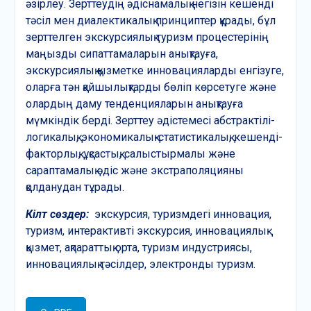
әзірлеу. Зерттеудің әдіснамалық негізін кешенді
тәсіл мен диалектикалық принциптер құрады, бұл
зерттелген экскурсиялық туризм процестерінің
маңызды сипаттамаларын анықтауға,
экскурсиялық қызметке инновацияларды енгізуге,
оларға тән қайшылықтарды бөліп көрсетуге және
олардың даму тенденцияларын анықтауға
мүмкіндік берді. Зерттеу әдістемесі абстрактілі-
логикалық, экономикалық-статистикалық, кешенді-
факторлық, ұқсастық, салыстырмалы және
сараптамалық әдіс және экстраполяцияны
қолданудан тұрады.
Кілт сөздер:
экскурсия, туризмдегі инновация,
туризм, интерактивті экскурсия, инновациялық
қызмет, ақпараттық орта, туризм индустриясы,
инновациялық тәсілдер, электронды туризм.