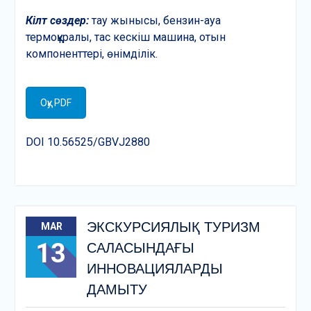
Кілт сөздер:
тау жынысы, бензин-ауа
термоқұралы, тас кескіш машина, отын
компоненттері, өнімділік.
Оқу PDF
DOI 10.56525/GBVJ2880
ЭКСКУРСИЯЛЫҚ ТУРИЗМ
MAR
13
САЛАСЫНДАҒЫ
ИННОВАЦИЯЛАРДЫ
ДАМЫТУ