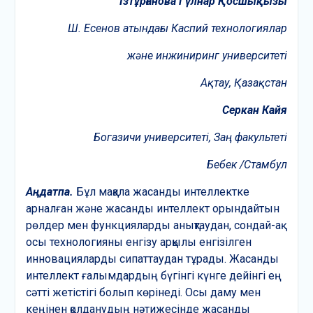
Ізтұрғанова Гүлнар Қосшықызы
Ш. Есенов атындағы Каспий технологиялар
және инжиниринг университеті
Ақтау, Қазақстан
Серкан Кайя
Богазичи университеті, Заң факультеті
Бебек /Стамбул
Аңдатпа.
Бұл мақала жасанды интеллектке
арналған және жасанды интеллект орындайтын
рөлдер мен функцияларды анықтаудан, сондай-ақ
осы технологияны енгізу арқылы енгізілген
инновацияларды сипаттаудан тұрады. Жасанды
интеллект ғалымдардың бүгінгі күнге дейінгі ең
сәтті жетістігі болып көрінеді. Осы даму мен
кеңінен қолданудың нәтижесінде жасанды