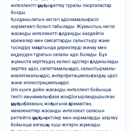
интеллектті құқықтық реттеу туралы пікірталастар
болды.
Қолданылатын негізгі әдіснамалық тәсіл
нормативті болып табылады. Жұмыстың негізі
жасанды интеллектті қолдануды көздейтін
ережелер мен саясаттарды салыстыру және
түсіндіру мақсатында деректерді жинау мен
өңдеуден тұратын сапалы әдіс болады. Бұл
жұмыста зерттеудің келесі әдістері қолданылады:
зерттеу әдісі, сипаттамалық әдіс, салыстырмалы-
аналитикалық әдіс, интерпретациялық талдау әдісі
және иллюстрациялық әдіс.
Әлі күнге дейін жасанды интеллект бойынша
тиісті заңнамалық база жоқ. Шоғырландырылған
құқықтық базаның жоқтығына қарамастан,
мемлекеттер жасанды интеллект саласын
реттейтін құқықтық актілер мен нормаларды әзірлеу
бойынша алғашқы күш-жігерін жұмсады.