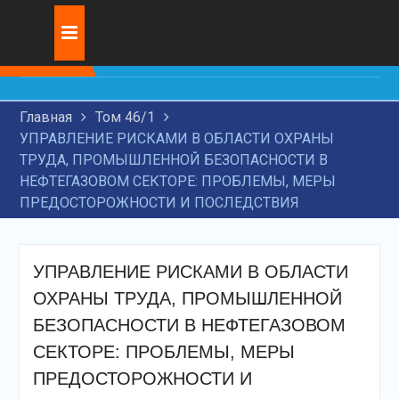
Перейти
Журнал:
ИННОВАЦИОННОЕ
к
РАЗВИТИЕ ТРАНЗИТНЫХ
содержимому
ПЕРЕВОЗОК НА
ЖЕЛЕЗНОДОРОЖНОМ
Главная
Том 46/1
ТРАНСПОРТЕ
УПРАВЛЕНИЕ РИСКАМИ В ОБЛАСТИ ОХРАНЫ
ИССЛЕДОВАНИЕ
ТРУДА, ПРОМЫШЛЕННОЙ БЕЗОПАСНОСТИ В
СОВРЕМЕННЫХ
НЕФТЕГАЗОВОМ СЕКТОРЕ: ПРОБЛЕМЫ, МЕРЫ
ТЕХНОЛОГИЙ ДЛЯ
ПРЕДОСТОРОЖНОСТИ И ПОСЛЕДСТВИЯ
НАНЕСЕНИЯ
ИЗНОСОСТОЙКИХ
ПОКРЫТИЙ НА ДЕТАЛЕЙ
МАШИН
УПРАВЛЕНИЕ РИСКАМИ В ОБЛАСТИ
ИСКУССТВЕННЫЙ
ОХРАНЫ ТРУДА, ПРОМЫШЛЕННОЙ
ИНТЕЛЛЕКТ И
ЮРИДИЧЕСКИЕ
БЕЗОПАСНОСТИ В НЕФТЕГАЗОВОМ
ПРОБЛЕМЫ
СЕКТОРЕ: ПРОБЛЕМЫ, МЕРЫ
ПРЕДОСТОРОЖНОСТИ И