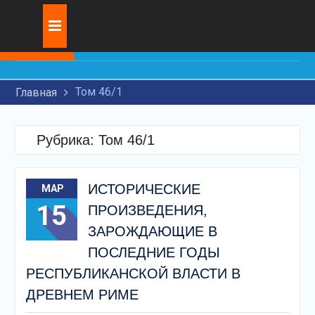
Перейти
Журнал:
ИССЛЕДОВАНИЕ
к
СОВРЕМЕННЫХ
содержимому
ТЕХНОЛОГИЙ ДЛЯ
НАНЕСЕНИЯ
Том 46/1
Главная
ИЗНОСОСТОЙКИХ
ПОКРЫТИЙ НА ДЕТАЛЕЙ
МАШИН
Рубрика:
Том 46/1
ИСКУССТВЕННЫЙ
ИНТЕЛЛЕКТ И
ЮРИДИЧЕСКИЕ
ИСТОРИЧЕСКИЕ
МАР
ПРОБЛЕМЫ
15
ИННОВАЦИОННОЕ
ПРОИЗВЕДЕНИЯ,
РАЗВИТИЕ ТРАНЗИТНЫХ
ЗАРОЖДАЮЩИЕ В
ПЕРЕВОЗОК НА
ПОСЛЕДНИЕ ГОДЫ
ЖЕЛЕЗНОДОРОЖНОМ
ТРАНСПОРТЕ
РЕСПУБЛИКАНСКОЙ ВЛАСТИ В
ДРЕВНЕМ РИМЕ