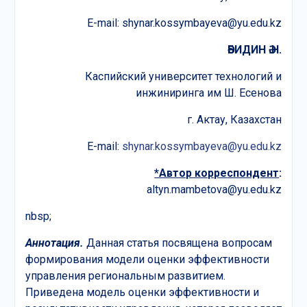
E-mail: shynar.kossymbayeva@yu.edu.kz
ӘБИДИН Ә.Н.
Каспийский университет технологий и
инжиниринга им Ш. Есенова
г. Актау, Казахстан
E-mail:
shynar.kossymbayeva@yu.edu.kz
*Автор корреспондент
:
altyn.mambetova@yu.edu.kz
nbsp;
Аннотация.
Данная статья посвящена вопросам
формирования модели оценки эффективности
управления региональным развитием.
Приведена модель оценки эффективности и