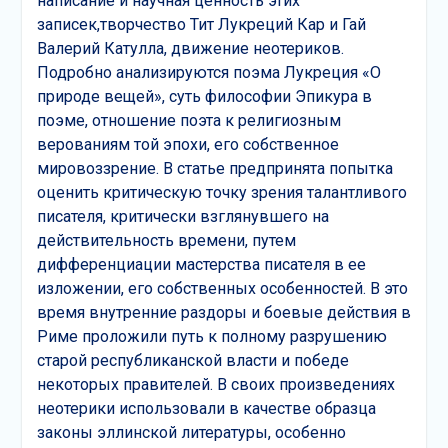
написание и научная ценность этих
записек,творчество Тит Лукреций Кар и Гай
Валерий Катулла, движение неотериков.
Подробно анализируются поэма Лукреция «О
природе вещей», суть философии Эпикура в
поэме, отношение поэта к религиозным
верованиям той эпохи, его собственное
мировоззрение. В статье предпринята попытка
оценить критическую точку зрения талантливого
писателя, критически взглянувшего на
действительность времени, путем
дифференциации мастерства писателя в ее
изложении, его собственных особенностей. В это
время внутренние раздоры и боевые действия в
Риме проложили путь к полному разрушению
старой республиканской власти и победе
некоторых правителей. В своих произведениях
неотерики использовали в качестве образца
законы эллинской литературы, особенно