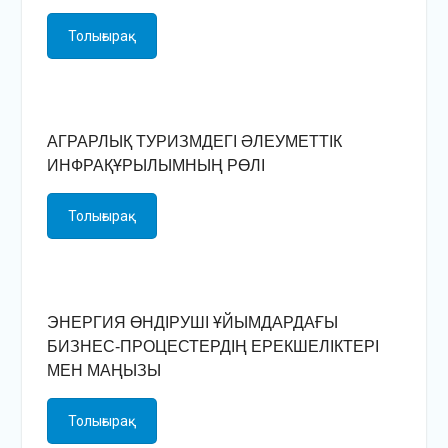
Толығырақ
АГРАРЛЫҚ ТУРИЗМДЕГІ ӘЛЕУМЕТТІК
ИНФРАҚҰРЫЛЫМНЫҢ РӨЛІ
Толығырақ
ЭНЕРГИЯ ӨНДІРУШІ ҰЙЫМДАРДАҒЫ
БИЗНЕС-ПРОЦЕСТЕРДІҢ ЕРЕКШЕЛІКТЕРІ
МЕН МАҢЫЗЫ
Толығырақ