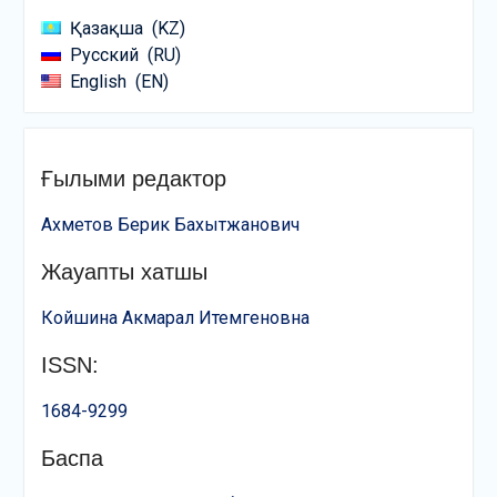
Қазақша
KZ
Русский
RU
English
EN
Ғылыми редактор
Ахметов Берик Бахытжанович
Жауапты хатшы
Койшина Акмарал Итемгеновна
ISSN:
1684-9299
Баспа