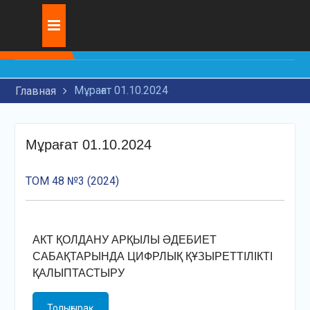
Skip
Журнал:
МАШИНА БӨЛШЕКТЕРІНЕ
to
ТОЗУҒА ТӨЗІМДІ
content
ЖАБЫНДАРДЫ ЖАҒУҒА
АРНАЛҒАН ЗАМАНАУИ
Мұрағат 01.10.2024
Главная
ТЕХНОЛОГИЯЛАРДЫ
ЗЕРТТЕУ
ЖАСАНДЫ ИНТЕЛЛЕКТ
Мұрағат 01.10.2024
ЖӘНЕ ҚҰҚЫҚТЫҚ
МӘСЕЛЕЛЕР
ТЕМІР ЖОЛ ТРАНЗИТТІК
ТОМ 48 №3 (2024)
КӨЛІГІНІҢ
ИННОВАЦИЯЛЫҚ ДАМУЫ
АКТ ҚОЛДАНУ АРҚЫЛЫ ӘДЕБИЕТ
САБАҚТАРЫНДА ЦИФРЛЫҚ ҚҰЗЫРЕТТІЛІКТІ
ҚАЛЫПТАСТЫРУ
Толығырақ