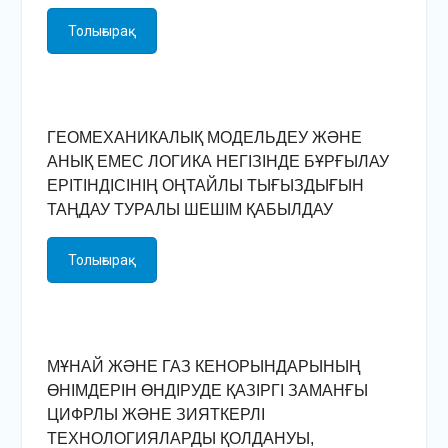
Толығырақ
ГЕОМЕХАНИКАЛЫҚ МОДЕЛЬДЕУ ЖӘНЕ
АНЫҚ ЕМЕС ЛОГИКА НЕГІЗІНДЕ БҰРҒЫЛАУ
ЕРІТІНДІСІНІҢ ОҢТАЙЛЫ ТЫҒЫЗДЫҒЫН
ТАҢДАУ ТУРАЛЫ ШЕШІМ ҚАБЫЛДАУ
Толығырақ
МҰНАЙ ЖӘНЕ ГАЗ КЕНОРЫНДАРЫНЫҢ
ӨНІМДЕРІН ӨНДІРУДЕ ҚАЗІРГІ ЗАМАНҒЫ
ЦИФРЛЫ ЖӘНЕ ЗИЯТКЕРЛІ
ТЕХНОЛОГИЯЛАРДЫ ҚОЛДАНУЫ,