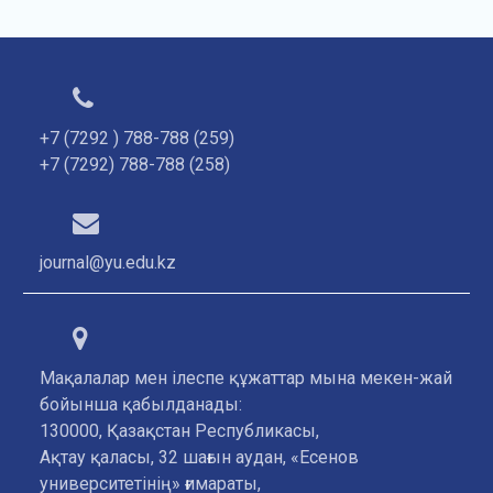
+7 (7292 ) 788-788 (259)
+7 (7292) 788-788 (258)
journal@yu.edu.kz
Мақалалар мен ілеспе құжаттар мына мекен-жай
бойынша қабылданады:
130000, Қазақстан Республикасы,
Ақтау қаласы, 32 шағын аудан, «Есенов
университетінің» ғимараты,