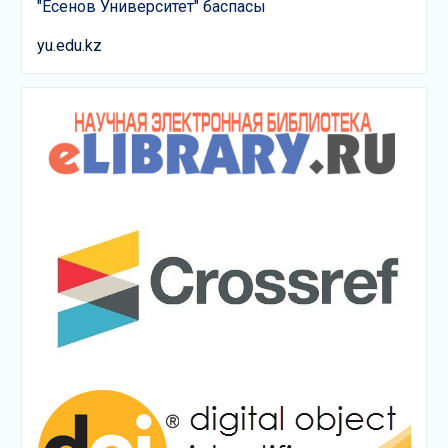
"Есенов Университет" баспасы
yu.edu.kz