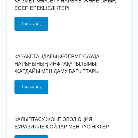
ҚЫЗМЕТ КӨРСЕТУ НАРЫҒЫ ЖӘНЕ ОНЫҢ
ЕСЕП ЕРЕКШЕЛІКТЕРІ.
Толығырақ
ҚАЗАҚСТАНДАҒЫ КӨТЕРМЕ САУДА
НАРЫҒЫНЫҢ ИНФРАҚҰРЫЛЫМЫ:
ЖАҒДАЙЫ МЕН ДАМУ БАҒЫТТАРЫ
Толығырақ
ҚАЛЫПТАСУ ЖӘНЕ ЭВОЛЮЦИЯ
ЕУРАЗИЯЛЫҚ ОЙЛАР МЕН ТҮСІНІКТЕР