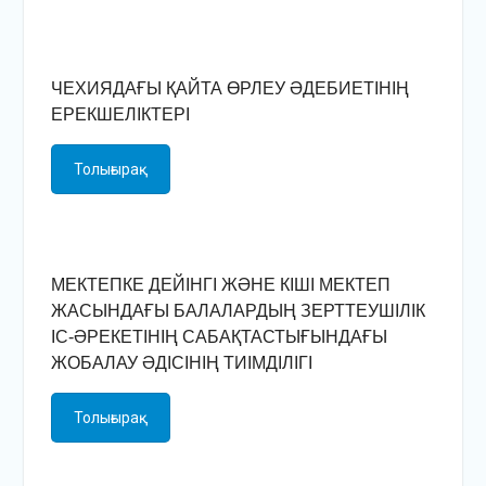
ЧЕХИЯДАҒЫ ҚАЙТА ӨРЛЕУ ӘДЕБИЕТІНІҢ
ЕРЕКШЕЛІКТЕРІ
Толығырақ
МЕКТЕПКЕ ДЕЙІНГІ ЖӘНЕ КІШІ МЕКТЕП
ЖАСЫНДАҒЫ БАЛАЛАРДЫҢ ЗЕРТТЕУШІЛІК
ІС-ӘРЕКЕТІНІҢ САБАҚТАСТЫҒЫНДАҒЫ
ЖОБАЛАУ ӘДІСІНІҢ ТИІМДІЛІГІ
Толығырақ