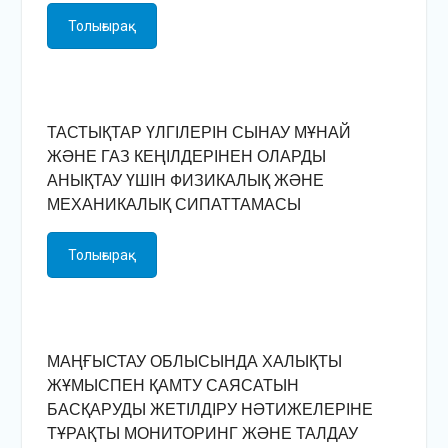
Толығырақ
ТАСТЫҚТАР ҮЛГІЛЕРІН СЫНАУ МҰНАЙ
ЖӘНЕ ГАЗ КЕҢІЛДЕРІНЕН ОЛАРДЫ
АНЫҚТАУ ҮШІН ФИЗИКАЛЫҚ ЖӘНЕ
МЕХАНИКАЛЫҚ СИПАТТАМАСЫ
Толығырақ
МАҢҒЫСТАУ ОБЛЫСЫНДА ХАЛЫҚТЫ
ЖҰМЫСПЕН ҚАМТУ САЯСАТЫН
БАСҚАРУДЫ ЖЕТІЛДІРУ НӘТИЖЕЛЕРІНЕ
ТҰРАҚТЫ МОНИТОРИНГ ЖӘНЕ ТАЛДАУ