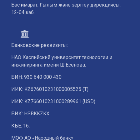
Бас ғимарат, Ғылым және зерттеу дирекциясы,
12-04 каб.
Банковские реквизиты:
НАО Каспийский университет технологии и
инжиниринга имени Ш.Есенова.
БИН: 930 640 000 430
ИИК: KZ676010231000005525 (T)
ИИК: KZ766010231000289961 (USD)
БИК: HSBKKZKX
КБЕ: 16,
МОФ АО «Народный банк»