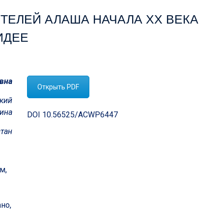
ТЕЛЕЙ АЛАША НАЧАЛА XX ВЕКА
ИДЕЕ
вна
Открыть PDF
ский
лина
DOI 10.56525/ACWP6447
стан
м,
но,