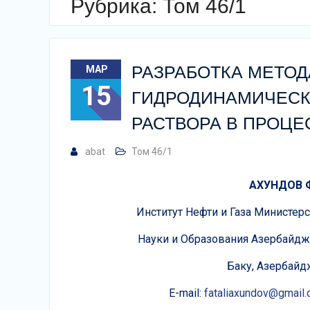
Рубрика:
Том 46/1
РАЗРАБОТКА МЕТО
МАР
15
ГИДРОДИНАМИЧЕСК
РАСТВОРА В ПРОЦ
abat
Том 46/1
АХУНДОВ Ф
Институт Нефти и Газа Министер
Науки и Образования Азербайдж
Баку, Азербайд
E-mail:
fataliaxundov@gmail